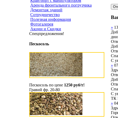
Кран-борт с манипулятором
Аренда фронтального погрузчика
Демонтаж зданий
Сотрудничество
Ва
Полезная информация
Фотогалерея
»
1
Акции и Скидки
Доб
Спецпредложения!
дни
Отв
Пескосоль
Доб
Отв
Спа
С у
»
0
Здр
Отв
Доб
Отв
Пескосоль по цене
1250 руб/т!
Спа
Гравий фр. 20-80
С у
ТК 
»
0
Здр
Гор
Отв