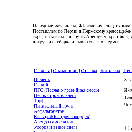
Нерудные материалы, ЖБ изделия, спецтехника
Поставляем по Перми и Пермскому краю: щебень
торф, питательный грунт. Арендуем: кран-борт,
погрузчик. Уборка и вывоз снега в Перми
Главная
|
О компании
|
Отзывы
|
Контакты
|
Це
Щебень
Зак
Гравий
ПГС (Песчано гравийная смесь)
Им
Песок строительный
Тел
Торф
Чис
Питательный грунт
Асфальтобетон
Кольца ЖБИ (для колодцев)
Аренда самосвалов
Уборка и вывоз снега