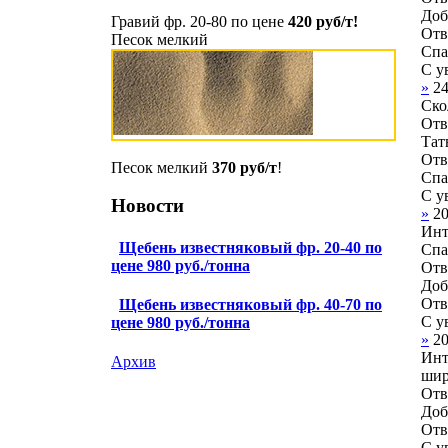
Доб
Гравий фр. 20-80 по цене
420 руб/т!
Отв
Песок мелкий
Спа
С у
»
2
Ско
Отв
Тат
Отв
Песок мелкий
370 руб/т
!
Спа
С у
Новости
»
2
Инт
Щебень известняковый фр. 20-40 по
Спа
цене 980 руб./тонна
Отв
Доб
Отв
Щебень известняковый фр. 40-70 по
С у
цене 980 руб./тонна
»
2
Инт
Архив
шир
Отв
Доб
Отв
С у