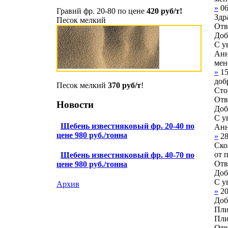
»
0
Гравий фр. 20-80 по цене
420 руб/т!
Здр
Песок мелкий
Отв
Доб
С у
Ан
мен
»
1
доб
Песок мелкий
370 руб/т
!
Сто
Отв
Новости
Доб
С у
Щебень известняковый фр. 20-40 по
Анн
цене 980 руб./тонна
»
2
Ско
от 
Щебень известняковый фр. 40-70 по
Отв
цене 980 руб./тонна
Доб
С у
Архив
»
2
Доб
Пли
Пли
Отв