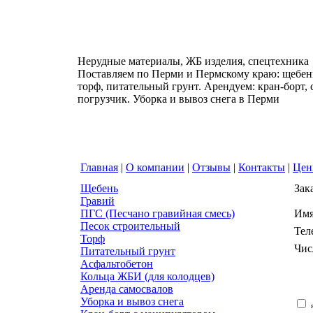
Нерудные материалы, ЖБ изделия, спецтехника
Поставляем по Перми и Пермскому краю: щебень
торф, питательный грунт. Арендуем: кран-борт,
погрузчик. Уборка и вывоз снега в Перми
Главная
|
О компании
|
Отзывы
|
Контакты
|
Це
Щебень
Зак
Гравий
ПГС (Песчано гравийная смесь)
Им
Песок строительный
Тел
Торф
Чис
Питательный грунт
Асфальтобетон
Кольца ЖБИ (для колодцев)
Аренда самосвалов
Уборка и вывоз снега