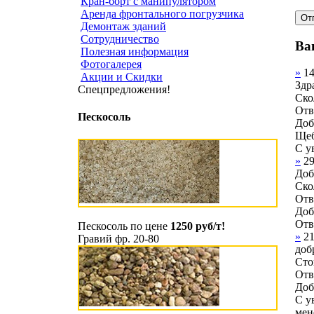
Кран-борт с манипулятором
Аренда фронтального погрузчика
Демонтаж зданий
Сотрудничество
Ва
Полезная информация
Фотогалерея
»
1
Акции и Скидки
Здр
Спецпредложения!
Ско
Отв
Пескосоль
Доб
Щеб
С у
»
29
Доб
Ско
Отв
Доб
Отв
Пескосоль по цене
1250 руб/т!
»
21
Гравий фр. 20-80
доб
Сто
Отв
Доб
С у
мен