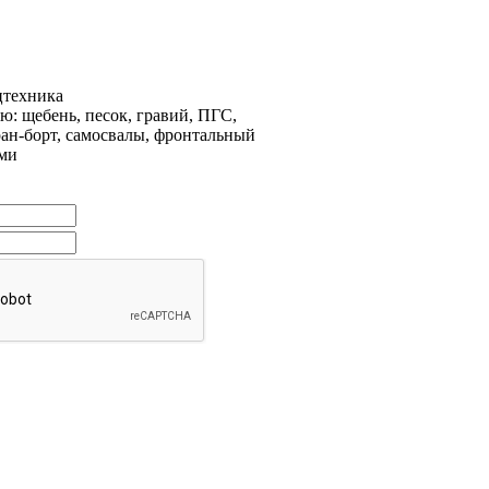
цтехника
: щебень, песок, гравий, ПГС,
ран-борт, самосвалы, фронтальный
рми