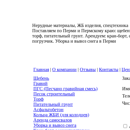
Нерудные материалы, ЖБ изделия, спецтехника
Поставляем по Перми и Пермскому краю: щебень
торф, питательный грунт. Арендуем: кран-борт,
погрузчик. Уборка и вывоз снега в Перми
Главная
|
О компании
|
Отзывы
|
Контакты
|
Це
Щебень
Зак
Гравий
ПГС (Песчано гравийная смесь)
Им
Песок строительный
Тел
Торф
Чис
Питательный грунт
Асфальтобетон
Кольца ЖБИ (для колодцев)
Аренда самосвалов
Уборка и вывоз снега