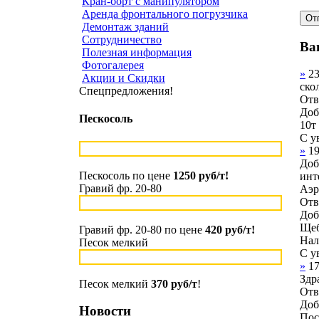
Кран-борт с манипулятором
Аренда фронтального погрузчика
Демонтаж зданий
Сотрудничество
Ва
Полезная информация
Фотогалерея
»
2
Акции и Скидки
ско
Спецпредложения!
Отв
Доб
Пескосоль
10т
С у
»
1
Доб
Пескосоль по цене
1250 руб/т!
инт
Гравий фр. 20-80
Аэр
Отв
Доб
Щеб
Гравий фр. 20-80 по цене
420 руб/т!
Нал
Песок мелкий
С у
»
1
Здр
Песок мелкий
370 руб/т
!
Отв
Доб
Новости
Пос