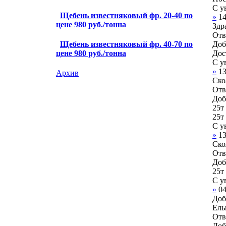
С у
Щебень известняковый фр. 20-40 по
»
1
цене 980 руб./тонна
Здр
Отв
Щебень известняковый фр. 40-70 по
Доб
цене 980 руб./тонна
Дос
С у
»
1
Архив
Ско
Отв
Доб
25т
25т
С у
»
1
Ско
Отв
Доб
25т
С у
»
0
Доб
Ель
Отв
Доб