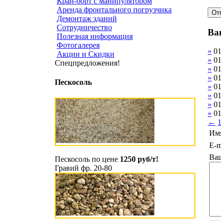
Кран-борт с манипулятором
Аренда фронтального погрузчика
Демонтаж зданий
Сотрудничество
Ва
Полезная информация
Фотогалерея
»
01
Акции и Скидки
»
01
Спецпредложения!
»
01
»
01
Пескосоль
»
01
»
01
»
01
»
01
←
Им
E-m
Ва
Пескосоль по цене
1250 руб/т!
Гравий фр. 20-80