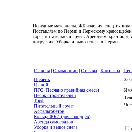
Нерудные материалы, ЖБ изделия, спецтехника
Поставляем по Перми и Пермскому краю: щебень
торф, питательный грунт. Арендуем: кран-борт,
погрузчик. Уборка и вывоз снега в Перми
Главная
|
О компании
|
Отзывы
|
Контакты
|
Це
Щебень
Зак
Гравий
ПГС (Песчано гравийная смесь)
Им
Песок строительный
Тел
Торф
Чис
Питательный грунт
Асфальтобетон
Кольца ЖБИ (для колодцев)
Аренда самосвалов
Уборка и вывоз снега