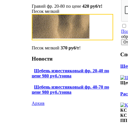
Гравий фр. 20-80 по цене
420 руб/т!
Песок мелкий
Пол
обр
Песок мелкий
370 руб/т
!
Сп
Новости
Щеб
Щебень известняковый фр. 20-40 по
цене 980 руб./тонна
Щеб
Щебень известняковый фр. 40-70 по
цене 980 руб./тонна
Рас
Архив
КС 
КС 
ПП 