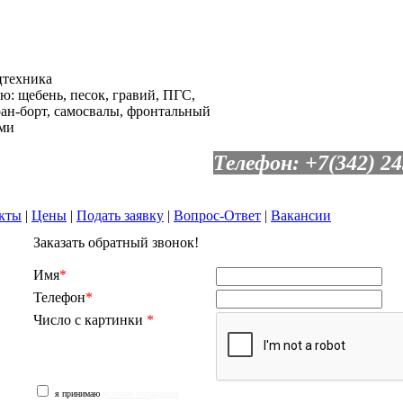
цтехника
: щебень, песок, гравий, ПГС,
ран-борт, самосвалы, фронтальный
рми
Телефон: +7(342) 24
кты
|
Цены
|
Подать заявку
|
Вопрос-Ответ
|
Вакансии
Заказать обратный звонок!
Имя
*
Телефон
*
Число с картинки
*
я принимаю
условия соглашения