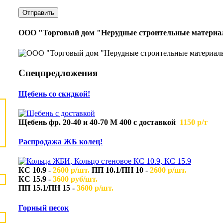
ООО "Торговый дом "Нерудные строительные матери
Спецпредложения
Щебень со скидкой!
Щебень фр. 20-40 и 40-70 М 400 с доставкой
1150 р/т
Распродажа ЖБ колец!
КС 10.9
-
2600 р/шт.
ПП 10.1/ПН 10 -
2600 р/шт.
КС 15.9 -
3600 руб/шт.
ПП 15.1/ПН 15 -
3600 р/шт.
Горный песок