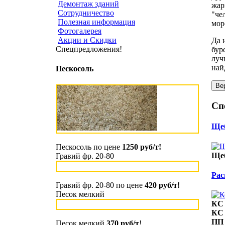
Демонтаж зданий
жар
Сотрудничество
"че
Полезная информация
мор
Фотогалерея
Акции и Скидки
Да 
Спецпредложения!
бур
луч
най
Пескосоль
Сп
Щеб
Пескосоль по цене
1250 руб/т!
Щеб
Гравий фр. 20-80
Рас
Гравий фр. 20-80 по цене
420 руб/т!
Песок мелкий
КС 
КС 
ПП 
Песок мелкий
370 руб/т
!