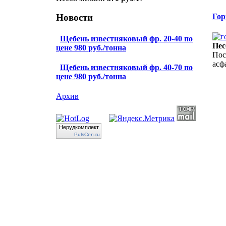
Новости
Гор
Щебень известняковый фр. 20-40 по
Пес
цене 980 руб./тонна
Пос
асф
Щебень известняковый фр. 40-70 по
цене 980 руб./тонна
Архив
Нерудкомплект
PulsCen.ru