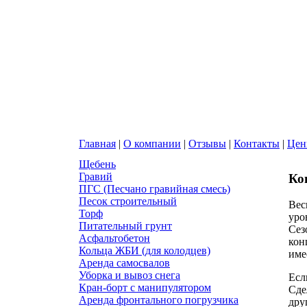
Главная
|
О компании
|
Отзывы
|
Контакты
|
Це
Щебень
Гравий
Ко
ПГС (Песчано гравийная смесь)
Песок строительный
Вес
Торф
уро
Питательный грунт
Сез
Асфальтобетон
кон
Кольца ЖБИ (для колодцев)
име
Аренда самосвалов
Уборка и вывоз снега
Есл
Кран-борт с манипулятором
Сде
Аренда фронтального погрузчика
дру