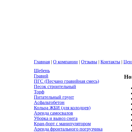
Главная
|
О компании
|
Отзывы
|
Контакты
|
Це
Щебень
Гравий
Но
ПГС (Песчано гравийная смесь)
Песок строительный
Торф
Питательный грунт
Асфальтобетон
Кольца ЖБИ (для колодцев)
Аренда самосвалов
Уборка и вывоз снега
Кран-борт с манипулятором
Аренда фронтального погрузчика