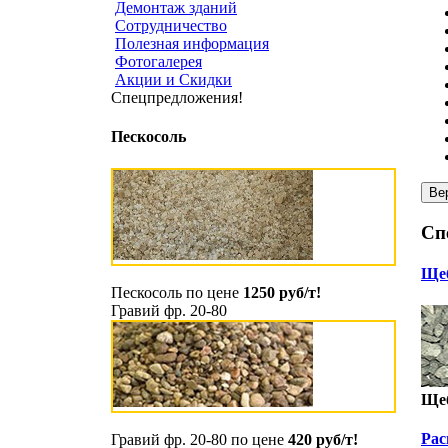
Демонтаж зданий
Сотрудничество
Полезная информация
Фотогалерея
Акции и Скидки
Спецпредложения!
Пескосоль
Сп
Щеб
Пескосоль по цене
1250 руб/т!
Гравий фр. 20-80
Щеб
Рас
Гравий фр. 20-80 по цене
420 руб/т!