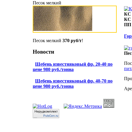
Песок мелкий
КС 
КС 
ПП 
Гор
Песок мелкий
370 руб/т
!
Новости
Пес
Пос
Щебень известняковый фр. 20-40 по
пит
цене 980 руб./тонна
Про
Щебень известняковый фр. 40-70 по
цене 980 руб./тонна
Аре
Нерудкомплект
PulsCen.ru