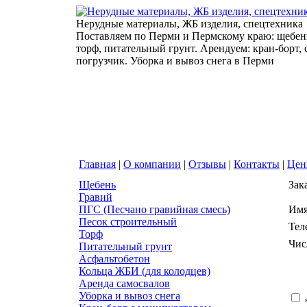
Нерудные материалы, ЖБ изделия, спецтехника
Поставляем по Перми и Пермскому краю: щебень
торф, питательный грунт. Арендуем: кран-борт,
погрузчик. Уборка и вывоз снега в Перми
Главная
|
О компании
|
Отзывы
|
Контакты
|
Це
Щебень
Зак
Гравий
ПГС (Песчано гравийная смесь)
Им
Песок строительный
Тел
Торф
Чис
Питательный грунт
Асфальтобетон
Кольца ЖБИ (для колодцев)
Аренда самосвалов
Уборка и вывоз снега