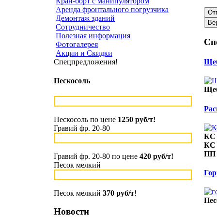
Кран-борт с манипулятором
Аренда фронтального погрузчика
Демонтаж зданий
Сотрудничество
Полезная информация
Сп
Фотогалерея
Акции и Скидки
Щеб
Спецпредложения!
Пескосоль
Щеб
Рас
Пескосоль по цене
1250 руб/т!
Гравий фр. 20-80
КС 
КС 
ПП 
Гравий фр. 20-80 по цене
420 руб/т!
Песок мелкий
Гор
Песок мелкий
370 руб/т
!
Пес
Новости