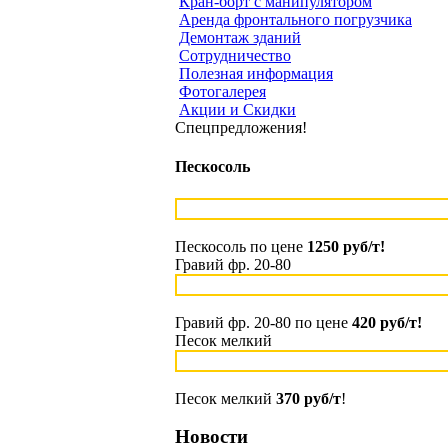
Кран-борт с манипулятором
Аренда фронтального погрузчика
Демонтаж зданий
Сотрудничество
Полезная информация
Фотогалерея
Акции и Скидки
Спецпредложения!
Пескосоль
Пескосоль по цене
1250 руб/т!
Гравий фр. 20-80
Гравий фр. 20-80 по цене
420 руб/т!
Песок мелкий
Песок мелкий
370 руб/т
!
Новости