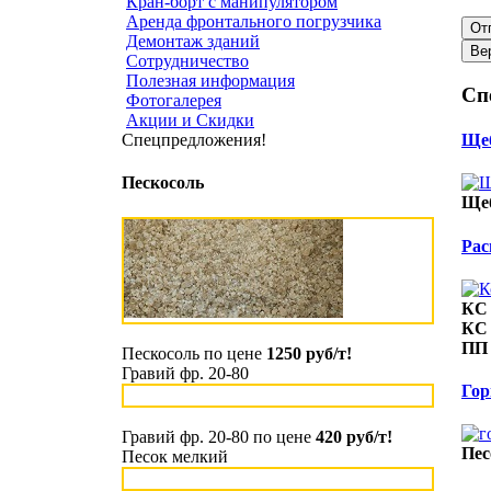
Кран-борт с манипулятором
Аренда фронтального погрузчика
Демонтаж зданий
Сотрудничество
Полезная информация
Сп
Фотогалерея
Акции и Скидки
Щеб
Спецпредложения!
Пескосоль
Щеб
Рас
КС 
КС 
ПП 
Пескосоль по цене
1250 руб/т!
Гравий фр. 20-80
Гор
Гравий фр. 20-80 по цене
420 руб/т!
Пес
Песок мелкий