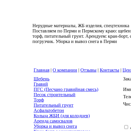
Нерудные материалы, ЖБ изделия, спецтехника
Поставляем по Перми и Пермскому краю: щебень
торф, питательный грунт. Арендуем: кран-борт,
погрузчик. Уборка и вывоз снега в Перми
Главная
|
О компании
|
Отзывы
|
Контакты
|
Це
Щебень
Зак
Гравий
ПГС (Песчано гравийная смесь)
Им
Песок строительный
Тел
Торф
Чис
Питательный грунт
Асфальтобетон
Кольца ЖБИ (для колодцев)
Аренда самосвалов
Уборка и вывоз снега