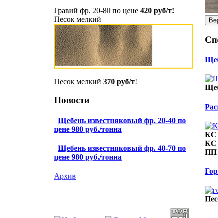
Гравий фр. 20-80 по цене
420 руб/т!
Песок мелкий
Сп
Щеб
Песок мелкий
370 руб/т
!
Щеб
Новости
Рас
Щебень известняковый фр. 20-40 по
цене 980 руб./тонна
КС 
КС 
Щебень известняковый фр. 40-70 по
ПП 
цене 980 руб./тонна
Гор
Архив
Пес