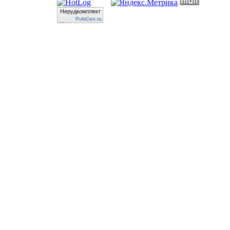
Нерудкомплект
PulsCen.ru