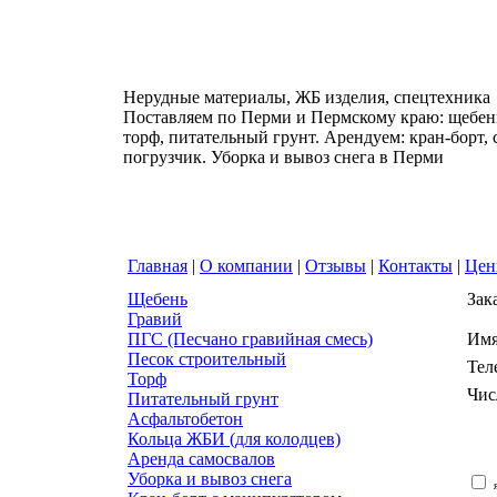
Нерудные материалы, ЖБ изделия, спецтехника
Поставляем по Перми и Пермскому краю: щебень
торф, питательный грунт. Арендуем: кран-борт,
погрузчик. Уборка и вывоз снега в Перми
Главная
|
О компании
|
Отзывы
|
Контакты
|
Це
Щебень
Зак
Гравий
ПГС (Песчано гравийная смесь)
Им
Песок строительный
Тел
Торф
Чис
Питательный грунт
Асфальтобетон
Кольца ЖБИ (для колодцев)
Аренда самосвалов
Уборка и вывоз снега